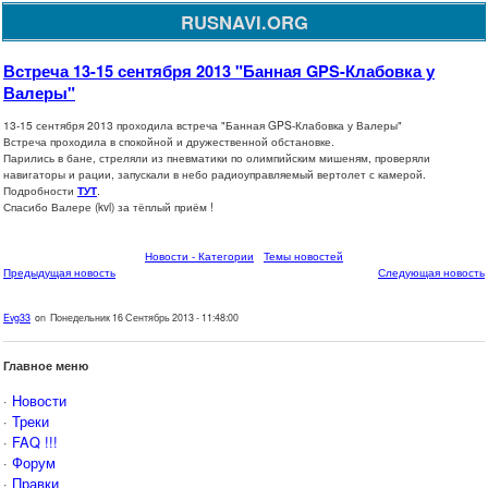
RUSNAVI.ORG
Встреча 13-15 сентября 2013 "Банная GPS-Клабовка у
Валеры"
13-15 сентября 2013 проходила встреча "Банная GPS-Клабовка у Валеры"
Встреча проходила в спокойной и дружественной обстановке.
Парились в бане, стреляли из пневматики по олимпийским мишеням, проверяли
навигаторы и рации, запускали в небо радиоуправляемый вертолет с камерой.
Подробности
ТУТ
.
Спасибо Валере (kvl) за тёплый приём !
Новости - Категории
Темы новостей
Предыдущая новость
Следующая новость
Evg33
on Понедельник 16 Сентябрь 2013 - 11:48:00
Главное меню
·
Новости
·
Треки
·
FAQ !!!
·
Форум
·
Правки