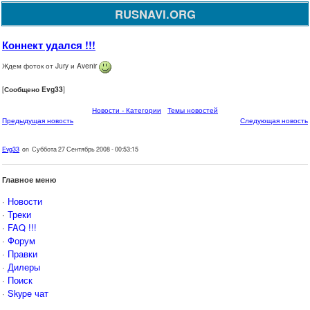
RUSNAVI.ORG
Коннект удался !!!
Ждем фоток от Jury и Avenir
[
Сообщено Evg33
]
Новости - Категории
Темы новостей
Предыдущая новость
Следующая новость
Evg33
on Суббота 27 Сентябрь 2008 - 00:53:15
Главное меню
·
Новости
·
Треки
·
FAQ !!!
·
Форум
·
Правки
·
Дилеры
·
Поиск
·
Skype чат