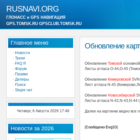
RUSNAVI.ORG
ГЛОНАСС и GPS НАВИГАЦИЯ
GPS.TOMSK.RU GPSCLUB.TOMSK.RU
Главное меню
Обновление карт
·
Новости
·
Треки
·
FAQ !!!
Обновление
Томской
основной
·
Форум
Листы атласа O-44,O-45 (Том
·
Правки
·
Дилеры
Обновление
Кемеровской
SVN
·
Поиск
Лист атласа N-45 (Кемерово,Л
·
Skype чат
Обновление
Новосибирской
S
Листы атласа N-42,N-43,N-44
Четверг, 6 Августа 2026 17:48
Далее на картинке видно все 
[
Сообщено Evg33
]
Новости за 2026