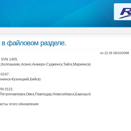
 в файловом разделе.
on 22:29 28/10/2008
 SVN 1405.
ск,Колпашево,Асино,Анжеро-Судженск,Тайга,Мариинск)
 0247.
енинск-Кузнецкий,Бийск)
VN 0115.
 (Петропавловск,Омск,Павлодар,Новосибирск,Барнаул)
листы этого обновления