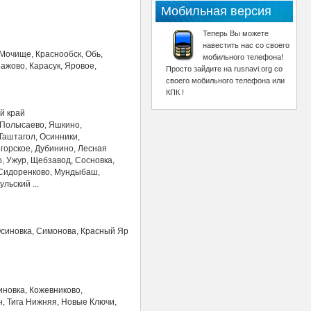
Мобильная версия
Теперь Вы можете
навестить нас со своего
Мочище, Краснообск, Обь,
мобильного телефона!
ажово, Карасук, Яровое,
Просто зайдите на rusnavi.org со
своего мобильного телефона или
КПК !
й край
, Полысаево, Яшкино,
Таштагол, Осинники,
горское, Дубинино, Лесная
, Ужур, Щебзавод, Сосновка,
, Сидоренково, Мундыбаш,
льский ...
Осиновка, Симонова, Красный Яр
иновка, Кожевниково,
н, Тига Нижняя, Новые Ключи,