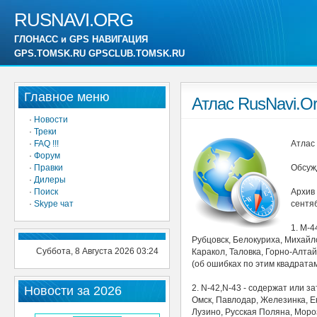
RUSNAVI.ORG
ГЛОНАСС и GPS НАВИГАЦИЯ
GPS.TOMSK.RU GPSCLUB.TOMSK.RU
Главное меню
Атлас RusNavi.Or
·
Новости
·
Треки
·
FAQ !!!
Атлас 
·
Форум
·
Правки
Обсуж
·
Дилеры
·
Поиск
Архив
·
Skype чат
сентяб
1. M-4
Рубцовск, Белокуриха, Михайло
Суббота, 8 Августа 2026 03:24
Каракол, Таловка, Горно-Алтайс
(об ошибках по этим квадрат
2. N-42,N-43 - содержат или з
Новости за 2026
Омск, Павлодар, Железинка, Ек
Лузино, Русская Поляна, Моро