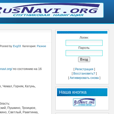
Логин:
 Posted by
Evg33
Категория:
Разное
Пароль:
snavi.org/
по состоянию на 16
[
Регистрация
]
[
Восстановить?
]
[
Активировать снова
]
, Чемал, Горняк, Катунь,
Наша кнопка
бласть:
ский, Пушкино, Троицкое,
жино, Светлый, Ракитинка,