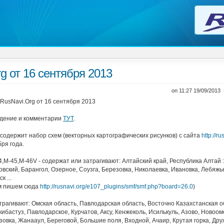
g от 16 сентября 2013
on 11:27 19/09/2013
RusNavi.Org от 16 сентября 2013
дение и комментарии
ТУТ
.
 содержит набор схем (векторных картографических рисунков) с сайта
http://ru
ря года.
4,M-45,M-46V - содержат или затрагивают: Алтайский край, Республика Алтай :
вский, Барангол, Озерное, Соузга, Березовка, Николаевка, Ивановка, Лебяжье
к ...
ам пишем сюда
http://rusnavi.org/e107_plugins/smf/smf.php?board=26.0
)
атрагивают: Омская область, Павлодарская область, Восточно Казахстанская о
ибастуз, Павлодарское, Курчатов, Аксу, Кенжеколь, Исилькуль, Азово, Новоом
зовка, Жанааул, Береговой, Большие поля, Входной, Ачаир, Крутая горка, Дру