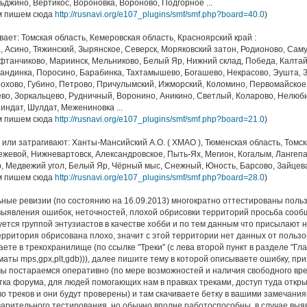
джино, Вертикос, Вороновка, Вороново, Подгорное ...
ам пишем сюда
http://rusnavi.org/e107_plugins/smf/smf.php?board=40.0
)
ивает: Томская область, Кемеровская область, Красноярский край :
, Асино, Тяжинский, Зырянское, Северск, Моряковский затон, Родионово, Саму
афтанчиково, Мариинск, Мельниково, Белый Яр, Нижний склад, Победа, Калтай
 Кандинка, Поросино, Барабинка, Тахтамышево, Богашево, Некрасово, Эушта, 
охово, Губино, Петрово, Причулымский, Ижморский, Коломино, Первомайское, 
ево, Зоркальцево, Рудничный, Воронино, Аникино, Светлый, Коларово, Нелюби
индат, Шулдат, Межениновка ...
ам пишем сюда
http://rusnavi.org/e107_plugins/smf/smf.php?board=21.0
)
ат или затрагивают: Ханты-Мансийский А.О. ( ХМАО ), Тюменская область, Томск
режевой, Нижневартовск, Александровское, Пыть-Ях, Мегион, Когалым, Лангепа
, Медвежий угол, Белый Яр, Чёрный мыс, Снежный, Юность, Барсово, Зайцева 
ам пишем сюда
http://rusnavi.org/e107_plugins/smf/smf.php?board=28.0
)
ные ревизии (по состоянию на 16.09.2013) многократно оттестированы поль
выявления ошибок, неточностей, плохой обрисовки территорий просьба сооб
суется группой энтузиастов в качестве хобби и по тем данным что присылают 
ерритория обрисована плохо, значит с этой территории нет данных от пользо
ете в трекохранилище (по ссылке "Треки" (с лева второй пункт в разделе "Гла
ты mps,gpx,plt,gdb))), далее пишите тему в которой описываете ошибку, прил
ы постараемся оперативно (по мере возможностей и наличия свободного врем
етка форума, для людей помогающих нам в правках треками, доступ туда откры
о треков и они будут проверены) и там скачиваете бетку в вашими замечания
варительного тестирования, но обычно вполне работоспособны, в случае вы