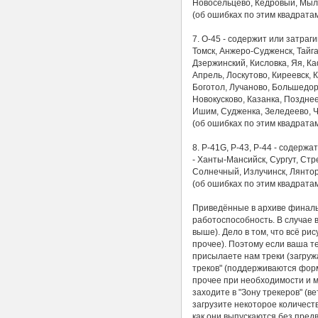
Новосельцево, Кедровый, Мыль
(об ошибках по этим квадрат
7. O-45 - содержит или затраг
Томск, Анжеро-Судженск, Тайга
Дзержинский, Кисловка, Яя, К
Апрель, Лоскутово, Киреевск,
Боготол, Лучаново, Большедор
Новокусково, Казанка, Поздне
Ишим, Судженка, Зеледеево, Ч
(об ошибках по этим квадрат
8. P-41G, P-43, P-44 - содерж
- Ханты-Мансийск, Сургут, Ст
Солнечный, Излучинск, Лянтор
(об ошибках по этим квадрат
Приведённые в архиве финаль
работоспособность. В случае 
выше). Дело в том, что всё ри
прочее). Поэтому если ваша т
присылаете нам треки (загружа
треков" (поддерживаются форма
прочее при необходимости и м
заходите в "Зону трекеров" (в
загрузите некоторое количеств
как они выпускаются без пред