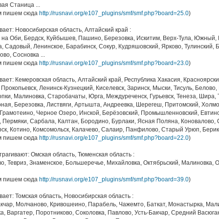
ая Станица ...
ам пишем сюда
http://rusnavi.org/e107_plugins/smf/smf.php?board=25.0
)
ивает: Новосибирская область, Алтайский край :
 на Оби, Бердск, Куйбышев, Пашино, Березовка, Искитим, Верх-Тула, Южный, 
, Садовый, Ленинское, Барабинск, Сокур, Кудряшовский, Ярково, Тулинский, Б
во, Сосновка ...
ам пишем сюда
http://rusnavi.org/e107_plugins/smf/smf.php?board=23.0
)
ивает: Кемеровская область, Алтайский край, Республика Хакасия, Красноярски
 Прокопьевск, Ленинск-Кузнецкий, Киселевск, Заринск, Мыски, Тисуль, Белово
пки, Малиновка, Старобачаты, Юрга, Междуреченск, Гурьевск, Тенеза, Шира, 
рная, Березовка, Листвяги, Артышта, Андреевка, Шерегеш, Притомский, Холмо
 Грамотеино, Черное Озеро, Инской, Берёзовский, Промышленновский, Евтино
у, Пермяки, Сарбала, Калтан, Бородино, Бурлаки, Ясная Поляна, Коновалово
ск, Котино, Комсомольск, Калачево, Салаир, Панфилово, Старый Урюп, Берику
ам пишем сюда
http://rusnavi.org/e107_plugins/smf/smf.php?board=22.0
)
атрагивают: Омская область, Тюменская область :
о, Тевриз, Знаменское, Большеречье, Михайловка, Октябрьский, Малиновка, 
ам пишем сюда
http://rusnavi.org/e107_plugins/smf/smf.php?board=39.0
)
ивает: Томская область, Новосибирская область :
Бакчар, Молчаново, Кривошеино, Парабель, Чажемто, Баткат, Монастырка, Мал
а, Варгатер, Поротниково, Соколовка, Павлово, Усть-Бакчар, Средний Васюга