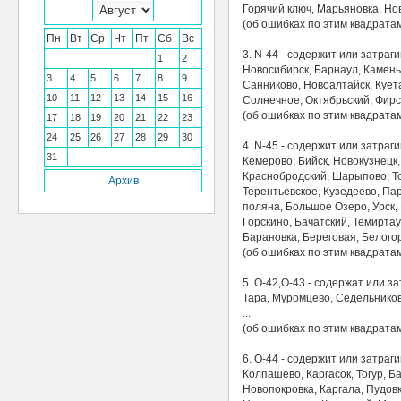
Горячий ключ, Марьяновка, Нов
(об ошибках по этим квадрат
Пн
Вт
Ср
Чт
Пт
Сб
Вс
3. N-44 - содержит или затраг
1
2
Новосибирск, Барнаул, Камень
3
4
5
6
7
8
9
Санниково, Новоалтайск, Куета
10
11
12
13
14
15
16
Солнечное, Октябрьский, Фирсо
(об ошибках по этим квадрат
17
18
19
20
21
22
23
24
25
26
27
28
29
30
4. N-45 - содержит или затраг
31
Кемерово, Бийск, Новокузнецк,
Краснобродский, Шарыпово, То
Архив
Терентьевское, Кузедеево, Па
поляна, Большое Озеро, Урск,
Горскино, Бачатский, Темирта
Барановка, Береговая, Белогор
(об ошибках по этим квадрат
5. O-42,O-43 - содержат или з
Тара, Муромцево, Седельников
...
(об ошибках по этим квадрат
6. O-44 - содержит или затраг
Колпашево, Каргасок, Тогур, 
Новопокровка, Каргала, Пудовк