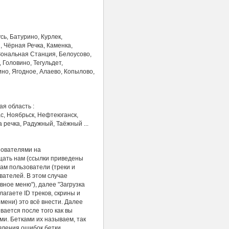
сь, Батурино, Курлек,
, Чёрная Речка, Каменка,
Зональная Станция, Белоусово,
Головино, Тегульдет,
но, Ягодное, Алаево, Копылово,
ая область :
с, Ноябрьск, Нефтеюганск,
речка, Радужный, Таёжный ...
зователями на
щать нам (ссылки приведены
нам пользователи (треки и
вателей. В этом случае
вное меню"), далее "Загрузка
агаете ID треков, скрины и
ени) это всё внести. Далее
вается после того как вы
ми. Бетками их называем, так
явления ошибок бетки